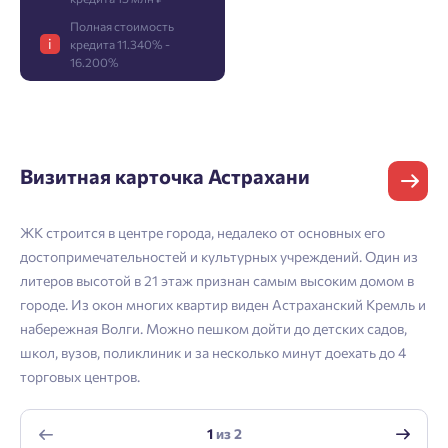
Полная стоимость
Фамилия
Добро пожаловать в личный
Пожалуйста, оставьте ваши контакты и мы вам
i
кредита 11.340% -
кабинет
16.200%
перезвоним.
Выбор города
Добавляйте планировки в избранное
Имя
Имя
Нет времени выбирать?
Делитесь подборками
Краснодар
Визитная карточка Астрахани
Пермь
Подбор квартиры за 3 минуты
Телефон
Больше никаких паролей! Введите номер
Отчество
Ростов-на-Дону
ЖК строится в центре города, недалеко от основных его
телефона, кликнув на кнопку «Войти» ниже
достопримечательностей и культурных учреждений. Один из
Начать
Екатеринбург
и мы вышлем вам одноразовый код
литеров высотой в 21 этаж признан самым высоким домом в
Владивосток
подтверждения.
городе. Из окон многих квартир виден Астраханский Кремль и
Согласен на обработку
персональных данных
Телефон
набережная Волги. Можно пешком дойти до детских садов,
Астрахань
Согласен получать информационную рассылку
школ, вузов, поликлиник и за несколько минут доехать до 4
торговых центров.
Войти
Отправить
Личный кабинет
Личный кабинет
Email
1
из
2