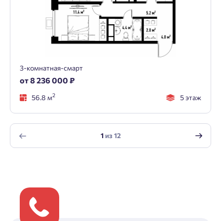
3-комнатная-смарт
от 8 236 000 ₽
2
56.8 м
5 этаж
1
из
12