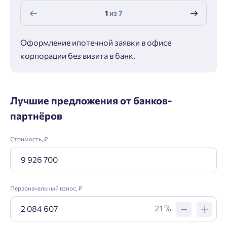
1
из
7
Оформление ипотечной заявки в офисе
Макс
корпорации без визита в банк.
ипот
Лучшие предложения от банков-
партнёров
Стоимость, ₽
Первоначальный взнос, ₽
21 %