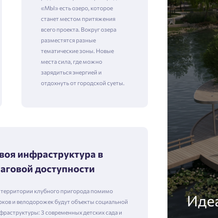
«МЫ» есть озеро, которое
станет местом притяжения
всего проекта. Вокруг озера
разместятся разные
тематические зоны. Новые
места сила, где можно
зарядиться энергией и
отдохнуть от городской суеты.
воя инфраструктура в
аговой доступности
 территории клубного пригорода помимо
Идеа
рков и велодорожек будут объекты социальной
фраструктуры: 3 современных детских сада и