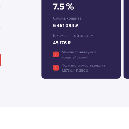
7.5 %
Сумма кредита
Нажимая кнопку «Отправить», вы даёте согласие на обработку
6 461 094 ₽
персональных данных.
Ежемесячный платёж
45 176 ₽
Подтвердить
Максимальная сумма
i
кредита 15 млн ₽
Полная стоимость кредита
i
7.875% - 11.250%