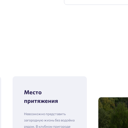
Место
притяжения
Невозможно представить
загородную жизнь без водоёма
рядом. В клубном пригороде