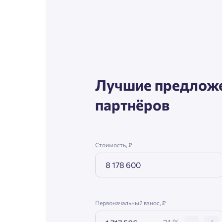
Согл
Телефон
Сог
Email
Лучшие предложе
партнёров
Согл
Сог
Стоимость, ₽
Первоначальный взнос, ₽