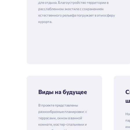
для отдыха. Благоустройство территории в
расслабленном экостиле с сохранением
естественного рельефа погружает в атмосферу
курорта.
Виды на будущее
С
ш
В проекте представлены
разнообразные планировки: с
На
террасами, окном в ванной
па
комнате, мастер-спальнями и
ин