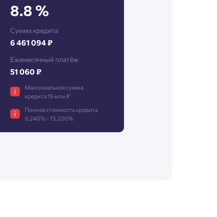
8.8 %
Сумма кредита
6 461 094 ₽
Ежемесячный платёж
51 060 ₽
Максимальная сумма
i
кредита 15 млн ₽
Полная стоимость кредита
i
9.240% - 13.200%