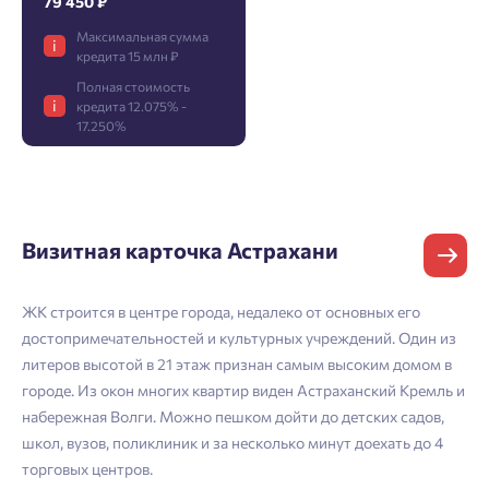
79 450 ₽
Максимальная сумма
i
кредита 15 млн ₽
Фамилия
Добро пожаловать в личный
Пожалуйста, оставьте ваши контакты и мы вам
Полная стоимость
кабинет
перезвоним.
i
кредита 12.075% -
Выбор города
17.250%
Добавляйте планировки в избранное
Имя
Имя
Нет времени выбирать?
Делитесь подборками
Краснодар
Пермь
Визитная карточка Астрахани
Подбор квартиры за 3 минуты
Телефон
Больше никаких паролей! Введите номер
Отчество
Ростов-на-Дону
телефона, кликнув на кнопку «Войти» ниже
ЖК строится в центре города, недалеко от основных его
Начать
Екатеринбург
и мы вышлем вам одноразовый код
достопримечательностей и культурных учреждений. Один из
Владивосток
подтверждения.
Согласен на обработку
персональных данных
литеров высотой в 21 этаж признан самым высоким домом в
Телефон
Астрахань
городе. Из окон многих квартир виден Астраханский Кремль и
Согласен получать информационную рассылку
набережная Волги. Можно пешком дойти до детских садов,
школ, вузов, поликлиник и за несколько минут доехать до 4
Войти
Отправить
торговых центров.
Email