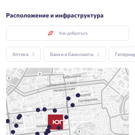
Расположение и инфраструктура
Как добраться
Аптеки
3
Банки и банкоматы
2
Гиперма