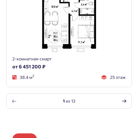
2-комнатная-смарт
от 6 451 200 ₽
2
38.4 м
25 этаж
1
из
12