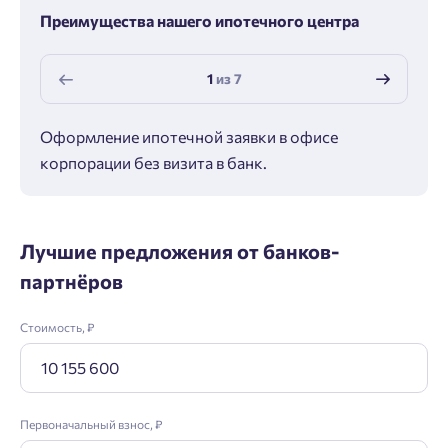
Преимущества нашего ипотечного центра
1
из
7
Оформление ипотечной заявки в офисе
Макс
корпорации без визита в банк.
ипот
Лучшие предложения от банков-
партнёров
Стоимость, ₽
Первоначальный взнос, ₽