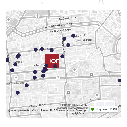
Работает на API 2ГИС
Лицензионное соглашение
Открыть в 2ГИС
Для корректной работы Raster JS API нужен ключ. Помощь:
api@2gis.ru