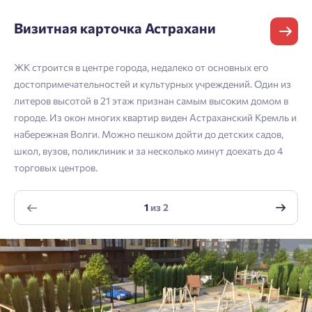
перезвоним.
Выбор города
Визитная карточка Астрахани
Добавляйте планировки в избранное
Имя
Имя
Нет времени выбирать?
Делитесь подборками
Краснодар
ЖК строится в центре города, недалеко от основных его
достопримечательностей и культурных учреждений. Один из
Пермь
Подбор квартиры за 3 минуты
Телефон
литеров высотой в 21 этаж признан самым высоким домом в
Больше никаких паролей! Введите номер
Отчество
Ростов-на-Дону
городе. Из окон многих квартир виден Астраханский Кремль и
телефона, кликнув на кнопку «Войти» ниже
Начать
набережная Волги. Можно пешком дойти до детских садов,
Екатеринбург
и мы вышлем вам одноразовый код
школ, вузов, поликлиник и за несколько минут доехать до 4
Владивосток
подтверждения.
Согласен на обработку
персональных данных
торговых центров.
Телефон
Астрахань
Согласен получать информационную рассылку
1
из
2
Войти
Отправить
Личный кабинет
Личный кабинет
Email
Введите номер телефона, чтобы войти или
Мы отправили код на номер .
зарегистрироваться.
Согласен на обработку
персональных данных