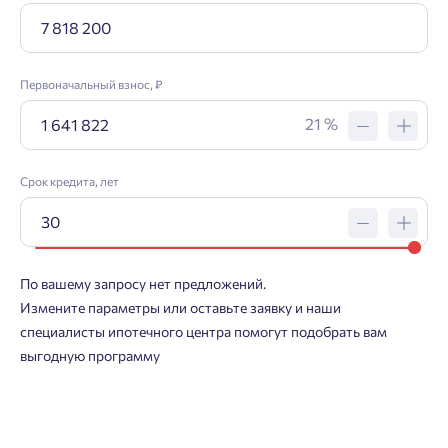
Первоначальный взнос, ₽
21 %
Срок кредита, лет
Заявка на ипотеку
Пожалуйста, оставьте ваши контакты и мы вам
перезвоним.
По вашему запросу нет предложений.
Измените параметры или оставьте заявку и наши
Проект
специалисты ипотечного центра помогут подобрать вам
выгодную программу
Фамилия
Добро пожаловать в личный
Пожалуйста, оставьте ваши контакты и мы вам
кабинет