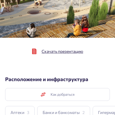
Выслать код повторно через 00:58.
Согласен получать информационную рассылку
Телефон
Отправить
Отправить
Нажимая кнопку «Отправить», вы даёте согласие на обработку
персональных данных.
Скачать презентацию
Подтвердить
Расположение и инфраструктура
Как добраться
Аптеки
3
Банки и банкоматы
2
Гиперма