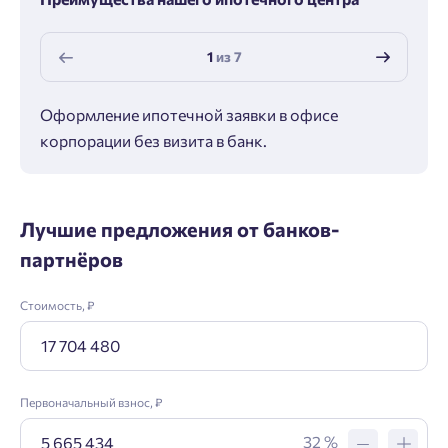
1
из
7
Оформление ипотечной заявки в офисе
Макс
корпорации без визита в банк.
ипот
Лучшие предложения от банков-
партнёров
Стоимость, ₽
Заявка на ипотеку
Пожалуйста, оставьте ваши контакты и мы вам
Первоначальный взнос, ₽
перезвоним.
32 %