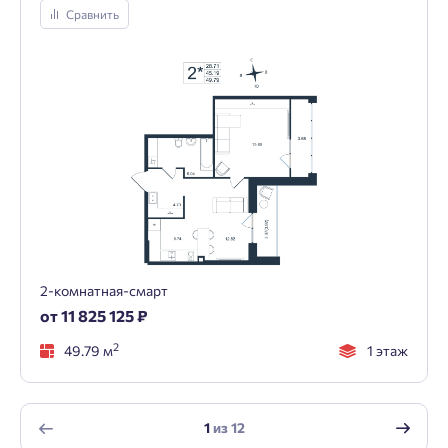
Сравнить
2-комнатная-смарт
от 11 825 125 ₽
2
49.79 м
1 этаж
1
из
12