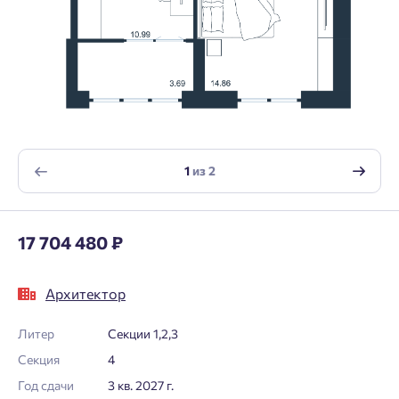
1
из
2
17 704 480 ₽
Архитектор
Литер
Секции 1,2,3
Секция
4
Год сдачи
3 кв. 2027 г.