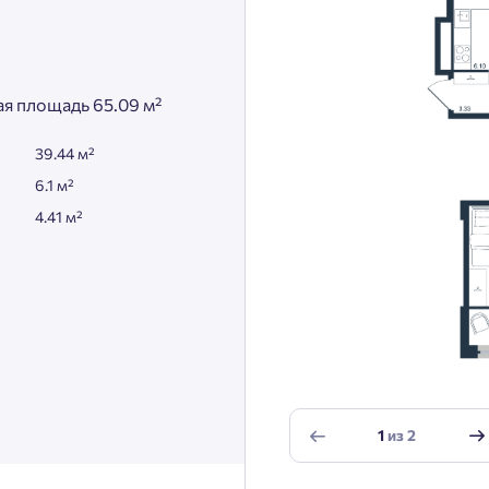
я площадь 65.09 м²
39.44 м²
6.1 м²
4.41 м²
1
из
2