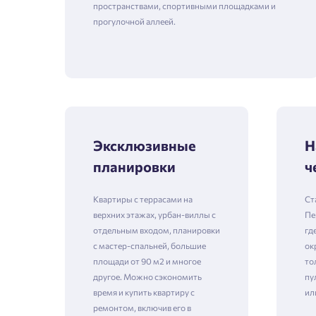
пространствами, спортивными площадками и
прогулочной аллеей.
Эксклюзивные
Н
планировки
ч
Квартиры с террасами на
Ст
верхних этажах, урбан-виллы с
Пе
отдельным входом, планировки
гд
с мастер-спальней, большие
ок
площади от 90 м2 и многое
то
другое. Можно сэкономить
пу
время и купить квартиру с
ил
ремонтом, включив его в