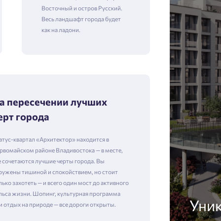
Восточный и остров Русский.
Весь ландшафт города будет
как на ладони.
а пересечении лучших
ерт города
атус-квартал «Архитектор» находится в
рвомайском районе Владивостока — в месте,
е сочетаются лучшие черты города. Вы
ружены тишиной и спокойствием, но стоит
лько захотеть — и всего один мост до активного
льса жизни. Шопинг, культурная программа
Уни
и отдых на природе — все дороги открыты.