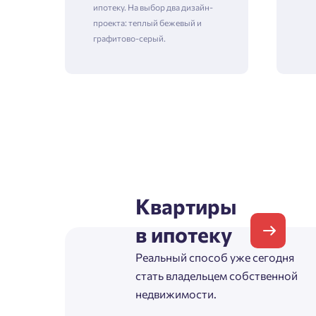
ипотеку. На выбор два дизайн-
проекта: теплый бежевый и
графитово-серый.
Зая
Пожалу
Проект
Выб
Квартиры
Фамилия
в ипотеку
Пожалу
Нет
Реальный способ уже сегодня
Имя
стать владельцем собственной
Имя
недвижимости.