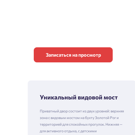
Записаться на просмотр
Уникальный видовой мост
Приватный двор состоит из двух уровней: верхняя
зона с видовым мостом на бухту Золотой Рог и
территорией для спокойных прогулок. Нижняя —
для активного отдыха, с детскими