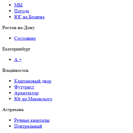
МЫ
Погода
ЮГ на Беляева
Ростов-на-Дону
Состояние
Екатеринбург
А +
Владивосток
Каштановый двор
Футурист
Архитектор
Юг на Маковского
Астрахань
Речные кварталы
Центральный