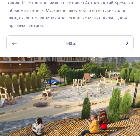
городе. Из окон многих квартир виден Астраханский Кремль и
Войти
Отправить
набережная Волги. Можно пешком дойти до детских садов,
Личный кабинет
Личный кабинет
Email
школ, вузов, поликлиник и за несколько минут доехать до 4
торговых центров.
Введите номер телефона, чтобы войти или
Мы отправили код на номер .
зарегистрироваться.
1
из
2
Согласен на обработку
персональных данных
Выслать код повторно через 00:58.
Согласен получать информационную рассылку
Телефон
Отправить
Отправить
Нажимая кнопку «Отправить», вы даёте согласие на обработку
персональных данных.
Подтвердить