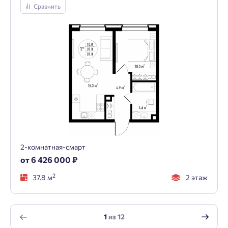
Сравнить
2-комнатная-смарт
от 6 426 000 ₽
2
37.8 м
2 этаж
1
из
12