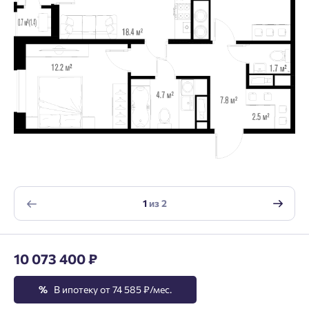
1
из
2
10 073 400 ₽
%
В ипотеку от 74 585 ₽/мес.