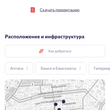
Скачать презентацию
Расположение и инфраструктура
Как добраться
Аптеки
3
Банки и банкоматы
2
Гиперма