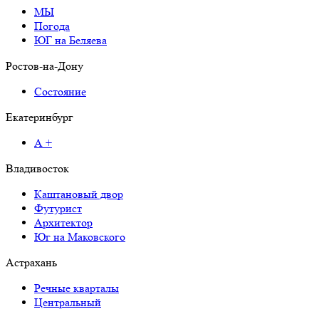
МЫ
Погода
ЮГ на Беляева
Ростов-на-Дону
Состояние
Екатеринбург
А +
Владивосток
Каштановый двор
Футурист
Архитектор
Юг на Маковского
Астрахань
Речные кварталы
Центральный