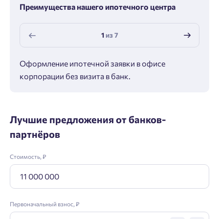
Преимущества нашего ипотечного центра
1
из
7
Оформление ипотечной заявки в офисе
Макс
корпорации без визита в банк.
ипот
Лучшие предложения от банков-
партнёров
Стоимость, ₽
Первоначальный взнос, ₽