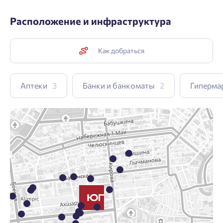
Расположение и инфраструктура
Как добраться
Аптеки
3
Банки и банкоматы
2
Гиперма