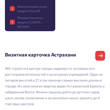
Максимальная сумма
i
кредита 15 млн ₽
Фамилия
Добро пожаловать в личный
Пожалуйста, оставьте ваши контакты и мы вам
Полная стоимость
кабинет
i
перезвоним.
кредита 12.600% -
18.000%
Выбор города
Добавляйте планировки в избранное
Имя
Имя
Нет времени выбирать?
Делитесь подборками
Краснодар
Пермь
Визитная карточка Астрахани
Подбор квартиры за 3 минуты
Телефон
Больше никаких паролей! Введите номер
Отчество
Ростов-на-Дону
телефона, кликнув на кнопку «Войти» ниже
ЖК строится в центре города, недалеко от основных его
Начать
Екатеринбург
и мы вышлем вам одноразовый код
достопримечательностей и культурных учреждений. Один из
Владивосток
подтверждения.
литеров высотой в 21 этаж признан самым высоким домом в
Согласен на обработку
персональных данных
Телефон
городе. Из окон многих квартир виден Астраханский Кремль и
Астрахань
Согласен получать информационную рассылку
набережная Волги. Можно пешком дойти до детских садов,
школ, вузов, поликлиник и за несколько минут доехать до 4
Войти
Отправить
торговых центров.
Личный кабинет
Личный кабинет
Email