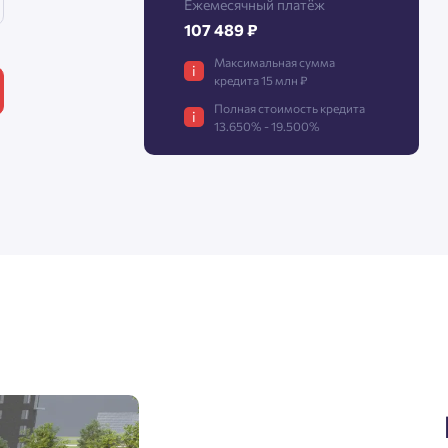
Ежемесячный платёж
107 489 ₽
Максимальная сумма
Нажимая кнопку «Отправить», вы даёте согласие на обработку
i
кредита 15 млн ₽
персональных данных.
Полная стоимость кредита
i
13.650% - 19.500%
Подтвердить