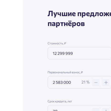
Согл
Лучшие предложе
Телефон
Сог
партнёров
Email
Стоимость, ₽
Согл
Сог
Первоначальный взнос, ₽
21 %
Срок кредита, лет