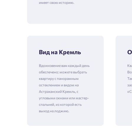
имеет свою историю.
Вид на Кремль
О
Вдохновение вам каждый день
Кв
обеспечено: можете выбрать
Bo
квартиру с панорамным
Та
остеклением и видом на
за
Астраханский Кремль, с
«С
угловыми окнами или мастер-
спальней, из которой есть
выход на лоджию.