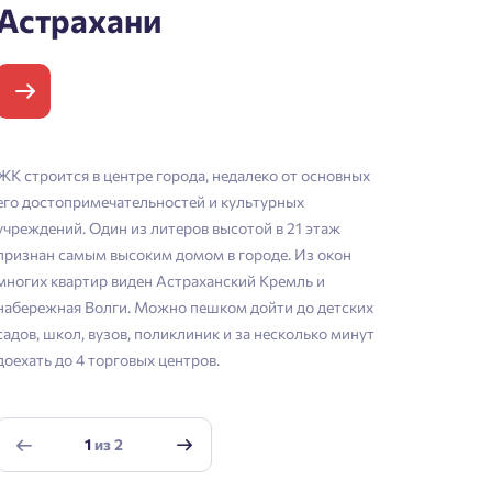
Астрахани
ЖК строится в центре города, недалеко от основных
его достопримечательностей и культурных
учреждений. Один из литеров высотой в 21 этаж
признан самым высоким домом в городе. Из окон
многих квартир виден Астраханский Кремль и
набережная Волги. Можно пешком дойти до детских
садов, школ, вузов, поликлиник и за несколько минут
доехать до 4 торговых центров.
1
из
2