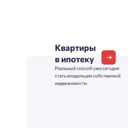
Зая
Квартиры
Пожалу
в ипотеку
Проект
Реальный способ уже сегодня
Выб
стать владельцем собственной
недвижимости.
Фамилия
Пожалу
Нет
Имя
Имя