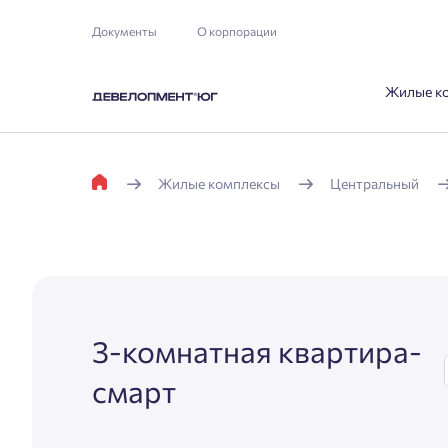
Документы
О корпорации
Жилые к
Жилые комплексы
Центральный
3-комнатная квартира-
смарт