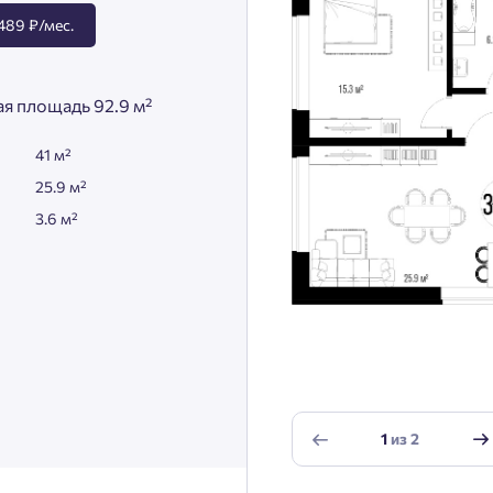
489 ₽/мес.
я площадь 92.9 м²
41 м²
25.9 м²
3.6 м²
1
из
2