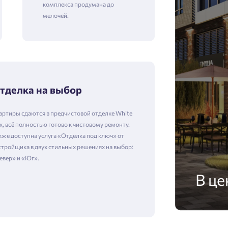
комплекса продумана до
мелочей.
тделка на выбор
артиры сдаются в предчистовой отделке White
x, всё полностью готово к чистовому ремонту.
кже доступна услуга «Отделка под ключ» от
стройщика в двух стильных решениях на выбор:
евер» и «Юг».
В це