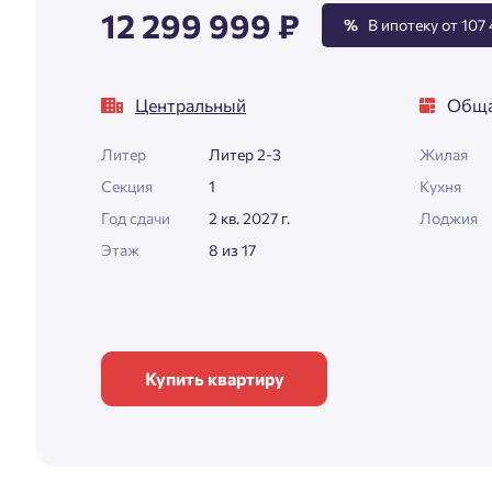
12 299 999 ₽
%
В ипотеку от 107 
Центральный
Обща
Литер
Литер 2-3
Жилая
Секция
1
Кухня
Год сдачи
2 кв. 2027 г.
Лоджия
Этаж
8 из 17
Купить квартиру