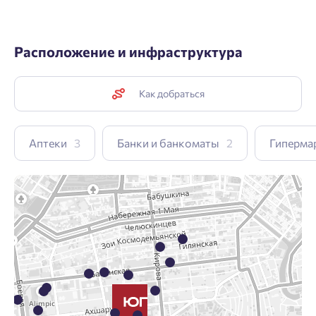
Расположение и инфраструктура
Как добраться
Аптеки
3
Банки и банкоматы
2
Гиперма