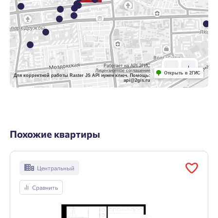
Работает на API 2ГИС
Лицензионное соглашение
Открыть в 2ГИС
Для корректной работы Raster JS API нужен ключ. Помощь:
api@2gis.ru
Похожие квартиры
Центральный
Сравнить