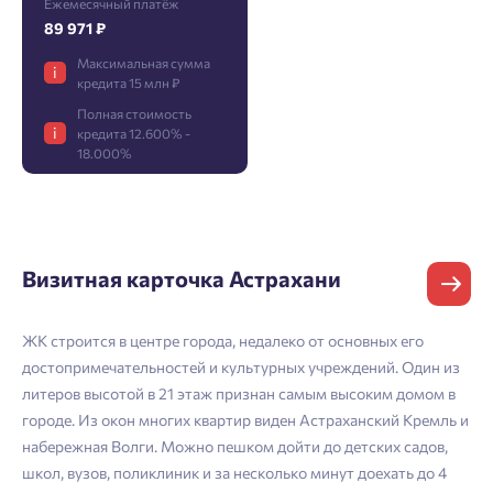
Ежемесячный платёж
89 971 ₽
Максимальная сумма
i
Фамилия
Добро пожаловать в личный
кредита 15 млн ₽
Пожалуйста, оставьте ваши контакты и мы вам
кабинет
Полная стоимость
перезвоним.
i
кредита 12.600% -
Выбор города
18.000%
Добавляйте планировки в избранное
Имя
Имя
Нет времени выбирать?
Делитесь подборками
Краснодар
Пермь
Подбор квартиры за 3 минуты
Визитная карточка Астрахани
Телефон
Больше никаких паролей! Введите номер
Отчество
Ростов-на-Дону
телефона, кликнув на кнопку «Войти» ниже
Начать
Екатеринбург
ЖК строится в центре города, недалеко от основных его
и мы вышлем вам одноразовый код
достопримечательностей и культурных учреждений. Один из
Владивосток
подтверждения.
Согласен на обработку
персональных данных
литеров высотой в 21 этаж признан самым высоким домом в
Телефон
Астрахань
Согласен получать информационную рассылку
городе. Из окон многих квартир виден Астраханский Кремль и
набережная Волги. Можно пешком дойти до детских садов,
Войти
школ, вузов, поликлиник и за несколько минут доехать до 4
Отправить