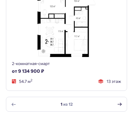
2-комнатная-смарт
от 9 134 900 ₽
2
54.7 м
13 этаж
1
из
12