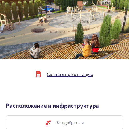
зарегистрироваться.
Согласен на обработку
персональных данных
Выслать код повторно через 00:58.
Согласен получать информационную рассылку
Телефон
Отправить
Отправить
Нажимая кнопку «Отправить», вы даёте согласие на обработку
персональных данных.
Скачать презентацию
Подтвердить
Расположение и инфраструктура
Как добраться