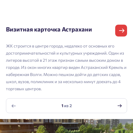
Пожалуйста, оставьте ваши контакты и мы вам
кабинет
перезвоним.
Выбор города
Добавляйте планировки в избранное
Имя
Имя
Визитная карточка Астрахани
Нет времени выбирать?
Делитесь подборками
Краснодар
Пермь
ЖК строится в центре города, недалеко от основных его
Подбор квартиры за 3 минуты
Телефон
достопримечательностей и культурных учреждений. Один из
Больше никаких паролей! Введите номер
Отчество
Ростов-на-Дону
литеров высотой в 21 этаж признан самым высоким домом в
телефона, кликнув на кнопку «Войти» ниже
Начать
Екатеринбург
городе. Из окон многих квартир виден Астраханский Кремль и
и мы вышлем вам одноразовый код
набережная Волги. Можно пешком дойти до детских садов,
Владивосток
подтверждения.
Согласен на обработку
персональных данных
школ, вузов, поликлиник и за несколько минут доехать до 4
Телефон
Астрахань
торговых центров.
Согласен получать информационную рассылку
Войти
Отправить
1
из
2
Личный кабинет
Личный кабинет
Email
Введите номер телефона, чтобы войти или
Мы отправили код на номер .