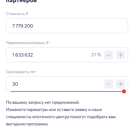
Стоимость, ₽
Первоначальный взнос, ₽
21 %
Заявка на ипотеку
Срок кредита, лет
Пожалуйста, оставьте ваши контакты и мы вам
перезвоним.
По вашему запросу нет предложений.
Проект
Измените параметры или оставьте заявку и наши
специалисты ипотечного центра помогут подобрать вам
выгодную программу
Фамилия
Добро пожаловать в личный