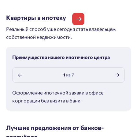
Квартиры
в ипотеку
Реальный способ уже сегодня стать владельцем
собственной недвижимости.
Преимущества нашего ипотечного центра
1
из
7
Оформление ипотечной заявки в офисе
Макс
корпорации без визита в банк.
ипот
Лучшие предложения от банков-
партнёров