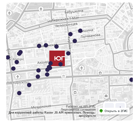
Работает на API 2ГИС
Лицензионное соглашение
Открыть в 2ГИС
Для корректной работы Raster JS API нужен ключ. Помощь:
api@2gis.ru