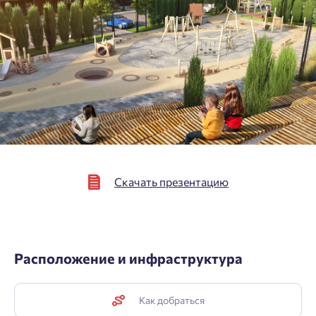
зарегистрироваться.
Согласен на обработку
персональных данных
Выслать код повторно через 00:58.
Согласен получать информационную рассылку
Телефон
Отправить
Отправить
Нажимая кнопку «Отправить», вы даёте согласие на обработку
персональных данных.
Скачать презентацию
Подтвердить
Расположение и инфраструктура
Как добраться