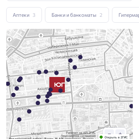
Аптеки
3
Банки и банкоматы
2
Гиперма
Работает на API 2ГИС
Лицензионное соглашение
Открыть в 2ГИС
Для корректной работы Raster JS API нужен ключ. Помощь: