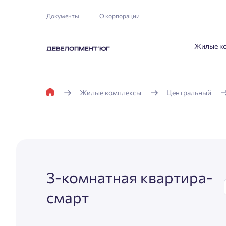
Документы
О корпорации
Жилые к
Жилые комплексы
Центральный
3-комнатная квартира-
смарт