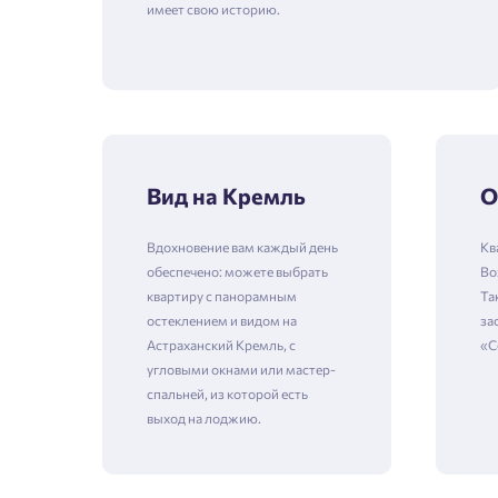
имеет свою историю.
Вид на Кремль
О
Вдохновение вам каждый день
Кв
обеспечено: можете выбрать
Bo
квартиру с панорамным
Та
остеклением и видом на
за
Астраханский Кремль, с
«С
угловыми окнами или мастер-
спальней, из которой есть
выход на лоджию.