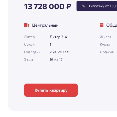
13 728 000 ₽
%
В ипотеку от 130 
Центральный
Обща
Литер
Литер 2-4
Жилая
Секция
1
Кухня
Год сдачи
2 кв. 2027 г.
Лоджия
Этаж
16 из 17
Купить квартиру