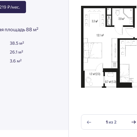
219 ₽/мес.
я площадь 88 м²
38.5 м²
26.1 м²
3.6 м²
1
из
2