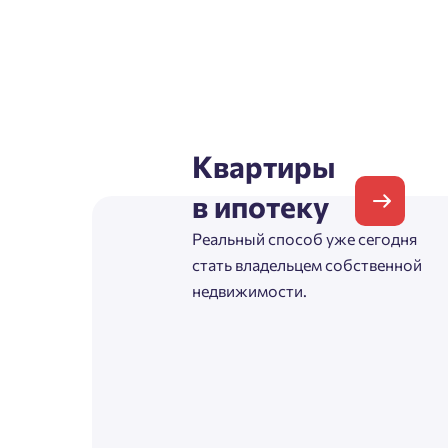
Зая
Квартиры
Пожалу
в ипотеку
Проект
Реальный способ уже сегодня
Выб
стать владельцем собственной
недвижимости.
Фамилия
Пожалу
Нет
Имя
Имя