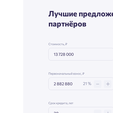
Согл
Лучшие предложе
Телефон
Сог
партнёров
Email
Стоимость, ₽
Согл
Сог
Первоначальный взнос, ₽
21 %
Срок кредита, лет