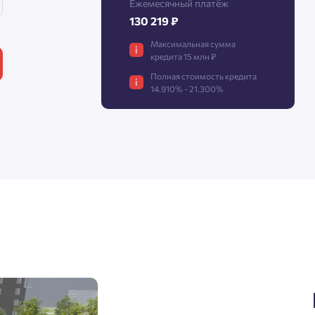
Ежемесячный платёж
130 219 ₽
Максимальная сумма
Нажимая кнопку «Отправить», вы даёте согласие на обработку
i
кредита 15 млн ₽
персональных данных.
Полная стоимость кредита
i
14.910% - 21.300%
Подтвердить