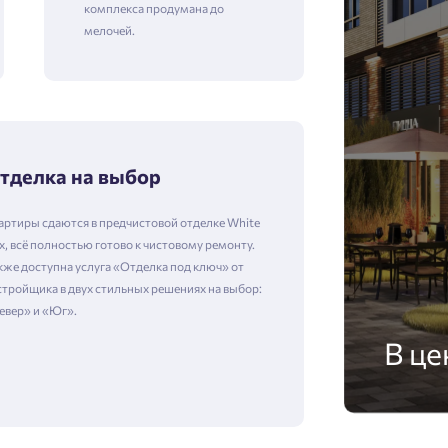
комплекса продумана до
мелочей.
тделка на выбор
артиры сдаются в предчистовой отделке White
x, всё полностью готово к чистовому ремонту.
кже доступна услуга «Отделка под ключ» от
стройщика в двух стильных решениях на выбор:
евер» и «Юг».
В це