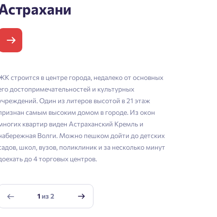
Астрахани
ЖК строится в центре города, недалеко от основных
его достопримечательностей и культурных
учреждений. Один из литеров высотой в 21 этаж
признан самым высоким домом в городе. Из окон
многих квартир виден Астраханский Кремль и
набережная Волги. Можно пешком дойти до детских
садов, школ, вузов, поликлиник и за несколько минут
доехать до 4 торговых центров.
1
из
2