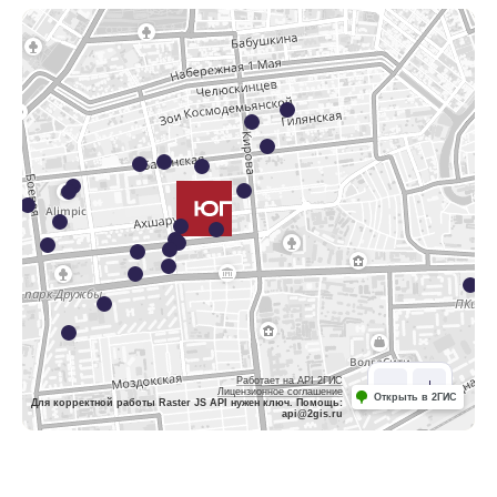
Работает на API 2ГИС
Лицензионное соглашение
Открыть в 2ГИС
Для корректной работы Raster JS API нужен ключ. Помощь:
api@2gis.ru