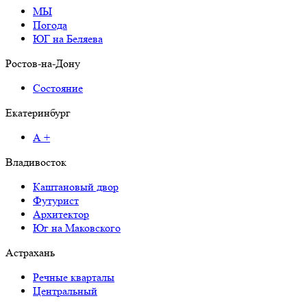
МЫ
Погода
ЮГ на Беляева
Ростов-на-Дону
Состояние
Екатеринбург
А +
Владивосток
Каштановый двор
Футурист
Архитектор
Юг на Маковского
Астрахань
Речные кварталы
Центральный