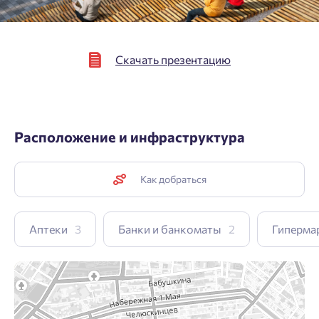
Скачать презентацию
Расположение и инфраструктура
Как добраться
Аптеки
3
Банки и банкоматы
2
Гиперма