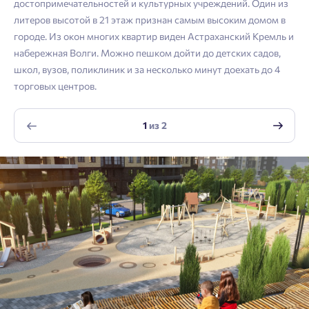
достопримечательностей и культурных учреждений. Один из
литеров высотой в 21 этаж признан самым высоким домом в
Войти
Отправить
городе. Из окон многих квартир виден Астраханский Кремль и
Личный кабинет
Личный кабинет
Email
набережная Волги. Можно пешком дойти до детских садов,
школ, вузов, поликлиник и за несколько минут доехать до 4
Введите номер телефона, чтобы войти или
Мы отправили код на номер .
торговых центров.
зарегистрироваться.
Согласен на обработку
персональных данных
1
из
2
Выслать код повторно через 00:58.
Согласен получать информационную рассылку
Телефон
Отправить
Отправить
Нажимая кнопку «Отправить», вы даёте согласие на обработку
персональных данных.
Подтвердить