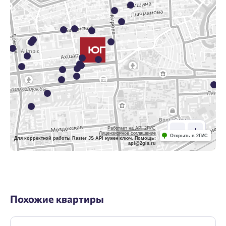
Работает на API 2ГИС
Лицензионное соглашение
Открыть в 2ГИС
Для корректной работы Raster JS API нужен ключ. Помощь:
api@2gis.ru
Похожие квартиры