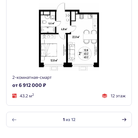
2-комнатная-смарт
от 6 912 000 ₽
2
43.2 м
12 этаж
1
из
12