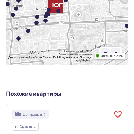
Работает на API 2ГИС
Лицензионное соглашение
Открыть в 2ГИС
Для корректной работы Raster JS API нужен ключ. Помощь:
api@2gis.ru
Похожие квартиры
Центральный
Сравнить