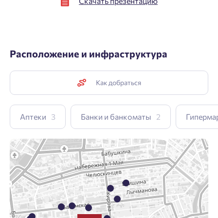
Скачать презентацию
Расположение и инфраструктура
Как добраться
Аптеки
3
Банки и банкоматы
2
Гиперма