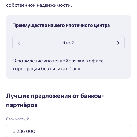
собственной недвижимости.
Преимущества нашего ипотечного центра
1
из
7
Оформление ипотечной заявки в офисе
Макс
корпорации без визита в банк.
ипот
Лучшие предложения от банков-
партнёров
Стоимость, ₽