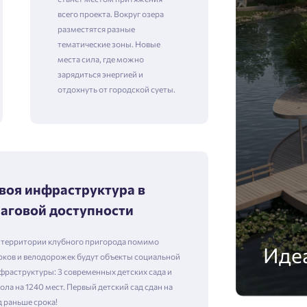
всего проекта. Вокруг озера
разместятся разные
тематические зоны. Новые
места сила, где можно
зарядиться энергией и
отдохнуть от городской суеты.
воя инфраструктура в
аговой доступности
 территории клубного пригорода помимо
Идеа
рков и велодорожек будут объекты социальной
фраструктуры: 3 современных детских сада и
ола на 1240 мест. Первый детский сад сдан на
д раньше срока!