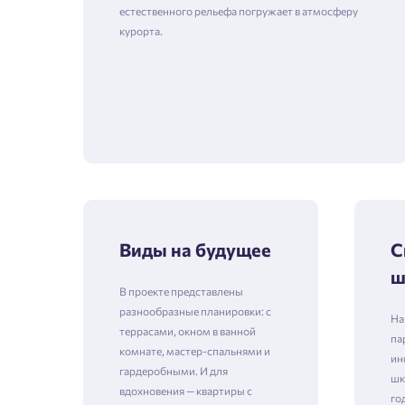
естественного рельефа погружает в атмосферу
курорта.
Виды на будущее
С
ш
В проекте представлены
разнообразные планировки: с
На
террасами, окном в ванной
па
комнате, мастер-спальнями и
ин
гардеробными. И для
шк
вдохновения — квартиры с
го