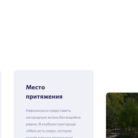
Место
притяжения
Невозможно представить
загородную жизнь без водоёма
рядом. В клубном пригороде
«МЫ» есть озеро, которое
станет местом притяжения