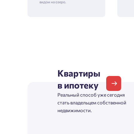
видом на озеро.
Зая
Пожалу
Проект
Квартиры
Выб
в ипотеку
Фамилия
Реальный способ уже сегодня
Пожалу
стать владельцем собственной
Нет
недвижимости.
Имя
Имя