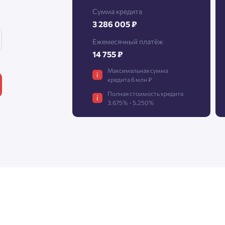
Сумма кредита
3 286 005 ₽
Нажимая кнопку «Отправить», вы даёте согласие на обработку
Ежемесячный платёж
персональных данных.
14 755 ₽
Максимальная сумма
i
кредита 6 млн ₽
Подтвердить
Полная стоимость кредита
i
3.675% - 5.250%