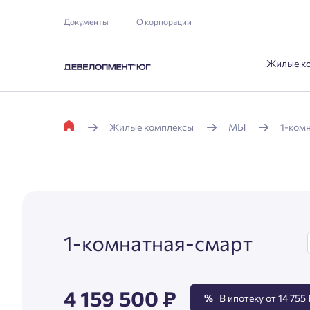
Документы
О корпорации
Жилые к
Жилые комплексы
МЫ
1-ком
1-комнатная-смарт
4 159 500 ₽
%
В ипотеку от 14 755 