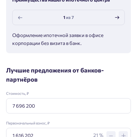
1
из
7
Оформление ипотечной заявки в офисе
Макс
корпорации без визита в банк.
ипот
Лучшие предложения от банков-
партнёров
Стоимость, ₽
Первоначальный взнос, ₽
21 %