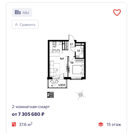
МЫ
Сравнить
2-комнатная-смарт
от 7 305 680 ₽
2
37.6 м
15 этаж