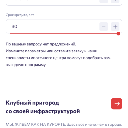
Срок кредита, лет
Заявка на ипотеку
По вашему запросу нет предложений.
Измените параметры или оставьте заявку и наши
Пожалуйста, оставьте ваши контакты и мы вам
специалисты ипотечного центра помогут подобрать вам
перезвоним.
выгодную программу
Проект
Клубный пригород
Фамилия
Добро пожаловать в личный
Пожалуйста, оставьте ваши контакты и мы вам
со своей инфраструктурой
кабинет
перезвоним.
Выбор города
МЫ. ЖИВЁМ КАК НА КУРОРТЕ. Здесь всё иначе, чем в городе.