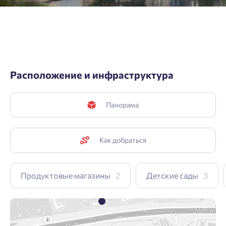
Отправить
Отправить
Нажимая кнопку «Отправить», вы даёте согласие на обработку
персональных данных.
Расположение и инфраструктура
Панорама
Подтвердить
Как добраться
Продуктовые магазины
2
Детские сады
3