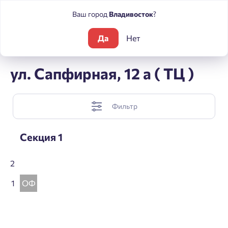
Ваш город
Владивосток
?
Да
Нет
Жилые комплексы
Погода
Шахматка
ул. Сапфирная, 12 а ( ТЦ )
Фильтр
Секция 1
2
1
ОФ