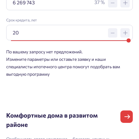
37 %
Срок кредита, лет
Заявка на ипотеку
По вашему запросу нет предложений.
Измените параметры или оставьте заявку и наши
Пожалуйста, оставьте ваши контакты и мы вам
специалисты ипотечного центра помогут подобрать вам
перезвоним.
выгодную программу
Проект
Фамилия
Добро пожаловать в личный
Комфортные дома в развитом
Пожалуйста, оставьте ваши контакты и мы вам
кабинет
районе
перезвоним.
Выбор города
Добавляйте планировки в избранное
Имя
Особенность этого комплекса — близость крупных