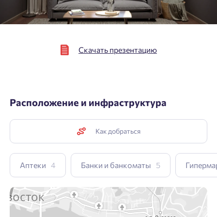
Отправить
Отправить
Скачать презентацию
Нажимая кнопку «Отправить», вы даёте согласие на обработку
персональных данных.
Расположение и инфраструктура
Подтвердить
Как добраться
Аптеки
4
Банки и банкоматы
5
Гиперма