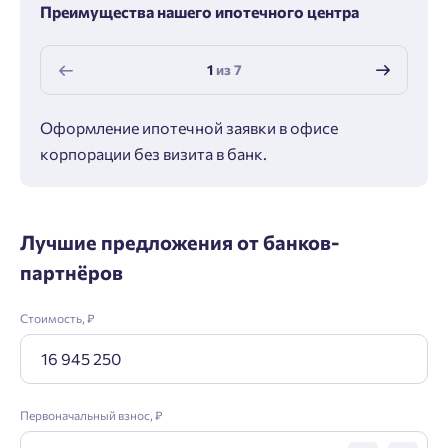
Преимущества нашего ипотечного центра
1
из
7
Оформление ипотечной заявки в офисе
Макс
корпорации без визита в банк.
ипот
Лучшие предложения от банков-
партнёров
Стоимость, ₽
Первоначальный взнос, ₽