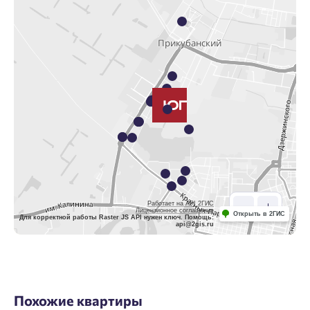
Работает на API 2ГИС
Лицензионное соглашение
Открыть в 2ГИС
Для корректной работы Raster JS API нужен ключ. Помощь:
api@2gis.ru
Похожие квартиры