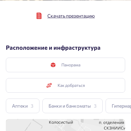
Скачать презентацию
Расположение и инфраструктура
Панорама
Как добраться
Аптеки
3
Банки и банкоматы
3
Гиперма