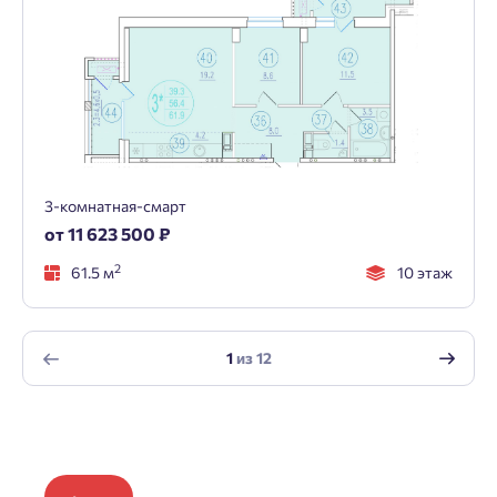
3-комнатная-смарт
от 11 623 500 ₽
2
61.5 м
10 этаж
1
из
12