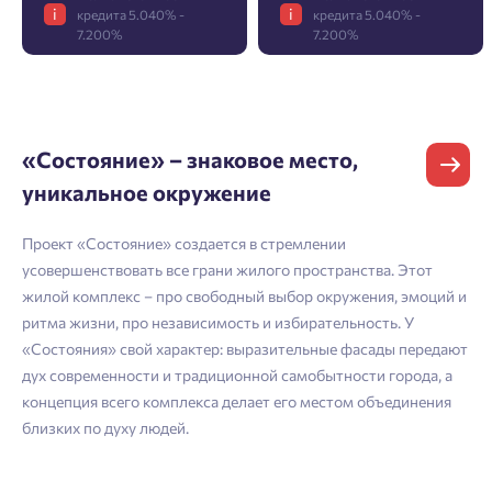
Подбор квартиры за 3 минуты
Телефон
i
i
кредита 5.040% -
кредита 5.040% -
Больше никаких паролей! Введите номер
Отчество
Ростов-на-Дону
7.200%
7.200%
телефона, кликнув на кнопку «Войти» ниже
Начать
Екатеринбург
и мы вышлем вам одноразовый код
Владивосток
подтверждения.
Согласен на обработку
персональных данных
Телефон
Астрахань
«Состояние» – знаковое место,
Согласен получать информационную рассылку
уникальное окружение
Войти
Отправить
Личный кабинет
Личный кабинет
Email
Проект «Состояние» создается в стремлении
усовершенствовать все грани жилого пространства. Этот
Введите номер телефона, чтобы войти или
Мы отправили код на номер .
жилой комплекс – про свободный выбор окружения, эмоций и
ритма жизни, про независимость и избирательность. У
зарегистрироваться.
Согласен на обработку
персональных данных
«Состояния» свой характер: выразительные фасады передают
Выслать код повторно через 00:58.
дух современности и традиционной самобытности города, а
Согласен получать информационную рассылку
Телефон
концепция всего комплекса делает его местом объединения
близких по духу людей.
Отправить
Отправить