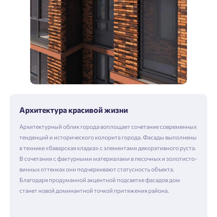
Архитектура красивой жизни
Архитектурный облик города воплощает сочетание современных
тенденций и исторического колорита города. Фасады выполнены
в технике «баварская кладка» с элементами декоративного руста.
В сочетании с фактурными материалами в песочных и золотисто-
винных оттенках они подчеркивают статусность объекта.
Благодаря продуманной акцентной подсветке фасадов дом
станет новой доминантной точкой притяжения района.