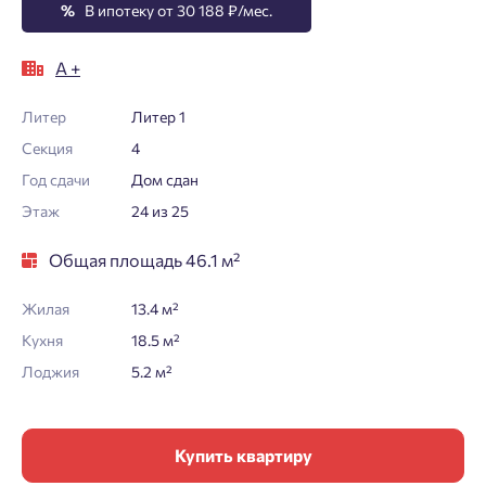
%
В ипотеку от 30 188 ₽/мес.
А +
Литер
Литер 1
Секция
4
Год сдачи
Дом сдан
Этаж
24 из 25
Общая площадь 46.1 м²
Жилая
13.4 м²
Кухня
18.5 м²
Лоджия
5.2 м²
Купить квартиру