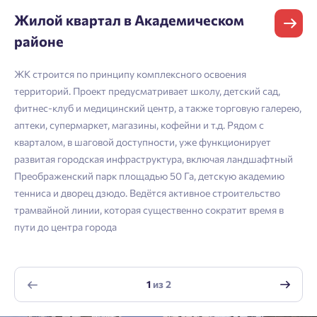
зарегистрироваться.
Жилой квартал в Академическом
Согласен на обработку
персональных данных
Выслать код повторно через 00:58.
районе
Согласен получать информационную рассылку
Телефон
ЖК строится по принципу комплексного освоения
Отправить
Отправить
территорий. Проект предусматривает школу, детский сад,
фитнес-клуб и медицинский центр, а также торговую галерею,
аптеки, супермаркет, магазины, кофейни и т.д. Рядом с
Нажимая кнопку «Отправить», вы даёте согласие на обработку
кварталом, в шаговой доступности, уже функционирует
персональных данных.
развитая городская инфраструктура, включая ландшафтный
Преображенский парк площадью 50 Га, детскую академию
тенниса и дворец дзюдо. Ведётся активное строительство
Подтвердить
трамвайной линии, которая существенно сократит время в
пути до центра города
1
из
2