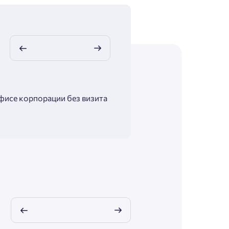
фисе корпорации без визита
Максимальная помощь в подб