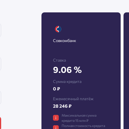
Нажимая кнопку «Отправить», вы даёте согласие на обработку
персональных данных.
Совкомбанк
${ getCodeBtnText }
Ставка
9.06 %
Сумма кредита
0 ₽
Ежемесячный платёж
28 246 ₽
Максимальная сумма
i
кредита 15 млн ₽
Полная стоимость кредита
i