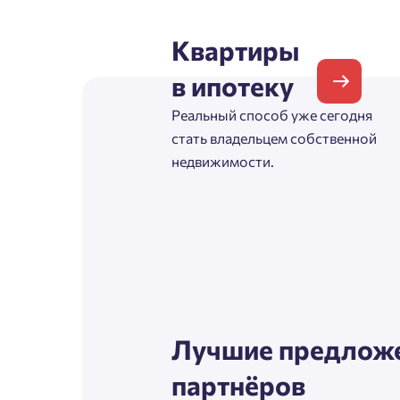
Согл
Квартиры
Телефон
Сог
в ипотеку
Реальный способ уже сегодня
Email
стать владельцем собственной
недвижимости.
Согл
Сог
Лучшие предложе
партнёров