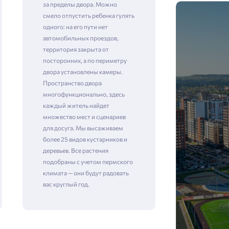
за пределы двора. Можно
смело отпустить ребенка гулять
одного: на его пути нет
автомобильных проездов,
территория закрыта от
посторонних, а по периметру
двора установлены камеры. ​​​​​​​
Пространство двора
многофункционально, здесь
каждый житель найдет
множество мест и сценариев
для досуга. Мы высаживаем
более 25 видов кустарников и
деревьев. Все растения
подобраны с учетом пермского
климата — они будут радовать
вас круглый год.