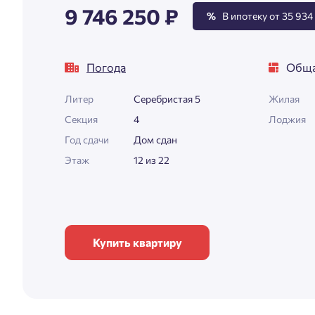
9 746 250 ₽
%
В ипотеку от 35 934 
Погода
Обща
Литер
Серебристая 5
Жилая
Секция
4
Лоджия
Год сдачи
Дом сдан
Этаж
12 из 22
Купить квартиру