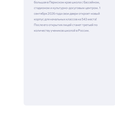
большая в Пермском крае школа с бассейном,
стадионом и культурно-досуговым центром. 1
сентября 2026 года свои двери откроет новый
корпус для начальных классов на 543 места!
После его открытия лицей станет третьей по
количеству учеников школой в России.