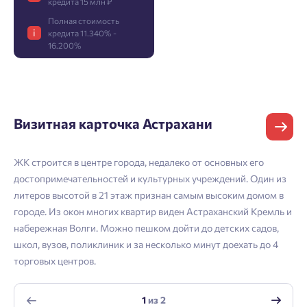
кредита 15 млн ₽
Полная стоимость
Фамилия
Добро пожаловать в личный
Пожалуйста, оставьте ваши контакты и мы вам
i
кредита 11.340% -
кабинет
16.200%
перезвоним.
Выбор города
Добавляйте планировки в избранное
Имя
Имя
Нет времени выбирать?
Делитесь подборками
Краснодар
Визитная карточка Астрахани
Пермь
Подбор квартиры за 3 минуты
Телефон
Больше никаких паролей! Введите номер
Отчество
Ростов-на-Дону
ЖК строится в центре города, недалеко от основных его
телефона, кликнув на кнопку «Войти» ниже
достопримечательностей и культурных учреждений. Один из
Начать
Екатеринбург
и мы вышлем вам одноразовый код
литеров высотой в 21 этаж признан самым высоким домом в
Владивосток
подтверждения.
Согласен на обработку
персональных данных
городе. Из окон многих квартир виден Астраханский Кремль и
Телефон
Астрахань
набережная Волги. Можно пешком дойти до детских садов,
Согласен получать информационную рассылку
школ, вузов, поликлиник и за несколько минут доехать до 4
торговых центров.
Войти
Отправить
Личный кабинет
Личный кабинет
Email
1
из
2