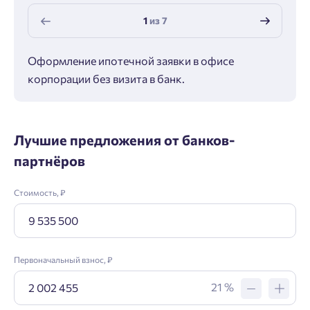
1
из
7
Оформление ипотечной заявки в офисе
Макс
корпорации без визита в банк.
ипот
Лучшие предложения от банков-
партнёров
Стоимость, ₽
Первоначальный взнос, ₽
21 %