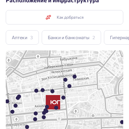
Расположение и инфраструктура
Как добраться
Аптеки
3
Банки и банкоматы
2
Гиперма