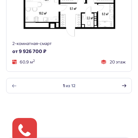
2-комнатная-смарт
от 9 926 700 ₽
2
60.9 м
20 этаж
1
из
12