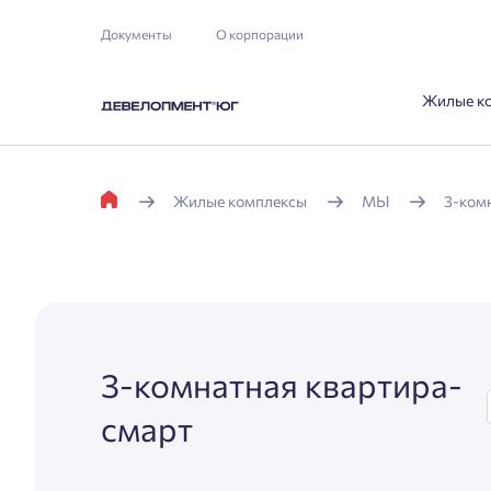
Документы
О корпорации
Жилые к
Жилые комплексы
МЫ
3-ком
3-комнатная квартира-
смарт