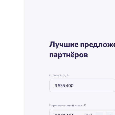
Согл
Телефон
Сог
Email
Лучшие предложе
партнёров
Согл
Сог
Стоимость, ₽
Первоначальный взнос, ₽