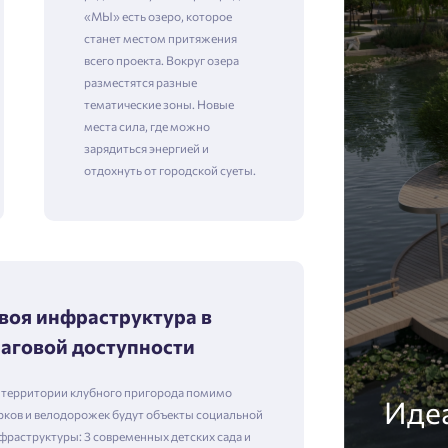
«МЫ» есть озеро, которое
станет местом притяжения
всего проекта. Вокруг озера
разместятся разные
тематические зоны. Новые
места сила, где можно
зарядиться энергией и
отдохнуть от городской суеты.
воя инфраструктура в
аговой доступности
 территории клубного пригорода помимо
Идеа
рков и велодорожек будут объекты социальной
фраструктуры: 3 современных детских сада и