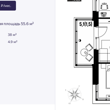
 ₽/мес.
я площадь 55.6 м²
38 м²
4.9 м²