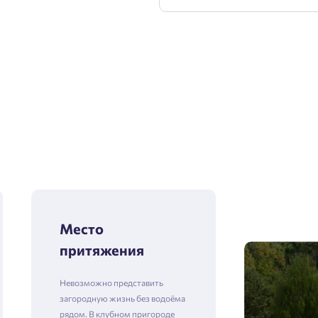
Место
притяжения
Невозможно представить
загородную жизнь без водоёма
рядом. В клубном пригороде