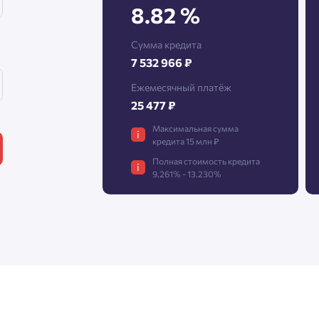
8.82 %
Сумма кредита
Нажимая кнопку «Отправить», вы даёте согласие на обработку
7 532 966 ₽
персональных данных.
Ежемесячный платёж
25 477 ₽
Подтвердить
Максимальная сумма
i
кредита 15 млн ₽
Полная стоимость кредита
i
9.261% - 13.230%