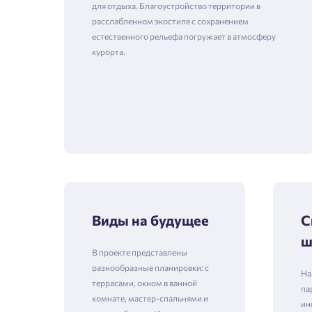
для отдыха. Благоустройство территории в
расслабленном экостиле с сохранением
естественного рельефа погружает в атмосферу
курорта.
Виды на будущее
С
ш
В проекте представлены
разнообразные планировки: с
На
террасами, окном в ванной
па
комнате, мастер-спальнями и
ин