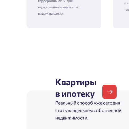
гардеробными. И для
шк
вдохновения — квартиры с
го
видом на озеро.
Зая
Пожалу
Проект
Выб
Квартиры
Фамилия
в ипотеку
Пожалу
Реальный способ уже сегодня
Нет
Имя
стать владельцем собственной
Имя
недвижимости.