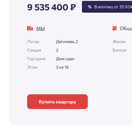
9 535 400 ₽
%
В ипотеку от 35 934
МЫ
Обща
Литер
Дягилева, 2
Жилая
Секция
2
Балкон
Год сдачи
Дом сдан
Этаж
3 из 16
Купить квартиру