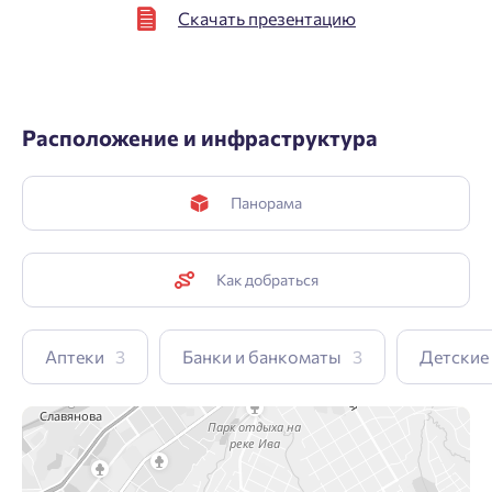
Скачать презентацию
Расположение и инфраструктура
Панорама
Как добраться
Аптеки
3
Банки и банкоматы
3
Детские