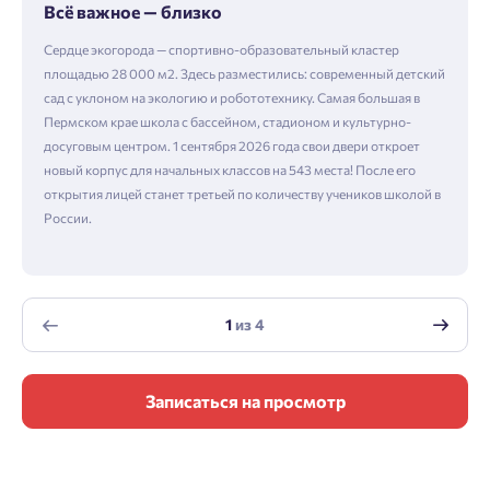
Всё важное — близко
Сердце экогорода — спортивно-образовательный кластер
площадью 28 000 м2. Здесь разместились: современный детский
сад с уклоном на экологию и робототехнику. Самая большая в
Пермском крае школа с бассейном, стадионом и культурно-
досуговым центром. 1 сентября 2026 года свои двери откроет
новый корпус для начальных классов на 543 места! После его
открытия лицей станет третьей по количеству учеников школой в
России.
1
из
4
Записаться на просмотр