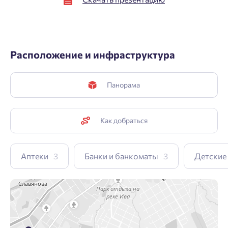
Расположение и инфраструктура
Панорама
Как добраться
Аптеки
3
Банки и банкоматы
3
Детские