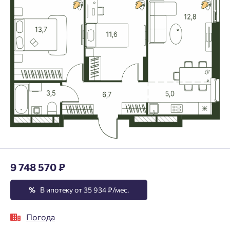
9 748 570 ₽
%
В ипотеку от 35 934 ₽/мес.
Погода