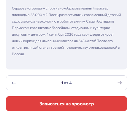
Сердце экогорода — спортивно-образовательный кластер
площадью 28 000 м2. Здесь разместились: современный детский
сад с уклоном на экологию и робототехнику. Самая большая в
Пермском крае школа с бассейном, стадионом и культурно-
досуговым центром. 1 сентября 2026 года свои двери откроет
новый корпус для начальных классов на 543 места! После его
открытия лицей станет третьей по количеству учеников школой в
России.
1
из
4
Записаться на просмотр