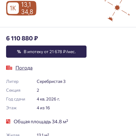
6 110 880 ₽
%
В ипотеку от 21 678 ₽/мес.
Погода
Литер
Серебристая 3
Секция
2
Год сдачи
4 кв. 2026 г.
Этаж
4 из 16
Общая площадь 34.8 м²
Жилая
13.1 м²