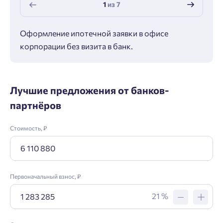
1
из
7
Оформление ипотечной заявки в офисе
Макс
корпорации без визита в банк.
ипот
Лучшие предложения от банков-
партнёров
Стоимость, ₽
Первоначальный взнос, ₽
21 %