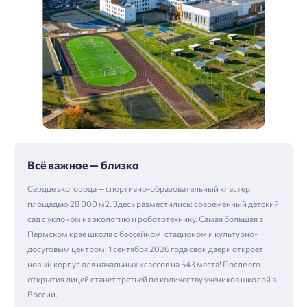
Всё важное — близко
Сердце экогорода — спортивно-образовательный кластер
площадью 28 000 м2. Здесь разместились: современный детский
сад с уклоном на экологию и робототехнику. Самая большая в
Пермском крае школа с бассейном, стадионом и культурно-
досуговым центром. 1 сентября 2026 года свои двери откроет
новый корпус для начальных классов на 543 места! После его
открытия лицей станет третьей по количеству учеников школой в
России.