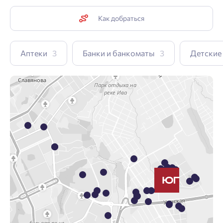
Как добраться
Аптеки
3
Банки и банкоматы
3
Детские