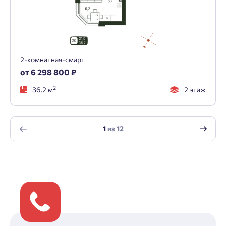
2-комнатная-смарт
от 6 298 800 ₽
2
36.2 м
2 этаж
1
из
12