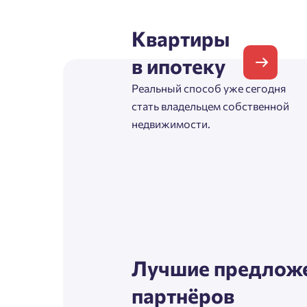
Согл
Квартиры
Телефон
Сог
в ипотеку
Реальный способ уже сегодня
Email
стать владельцем собственной
недвижимости.
Согл
Сог
Лучшие предложе
партнёров