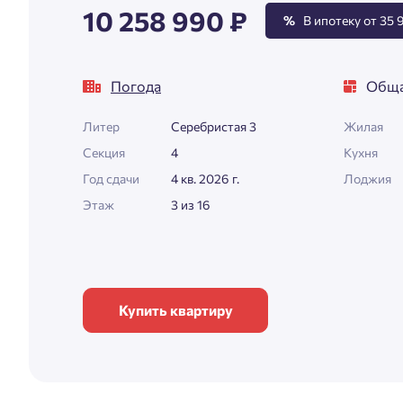
10 258 990 ₽
%
В ипотеку от 35 9
Погода
Обща
Литер
Серебристая 3
Жилая
Секция
4
Кухня
Год сдачи
4 кв. 2026 г.
Лоджия
Этаж
3 из 16
Купить квартиру