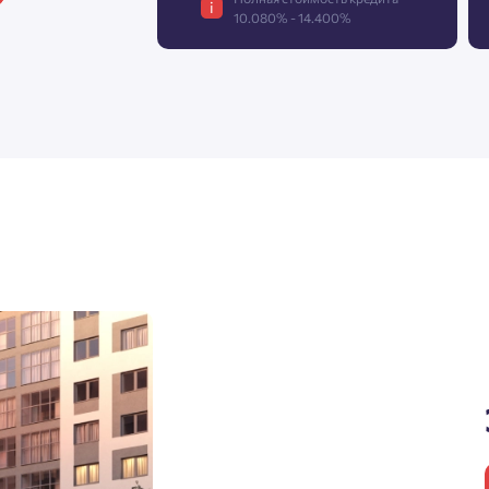
i
10.080% - 14.400%