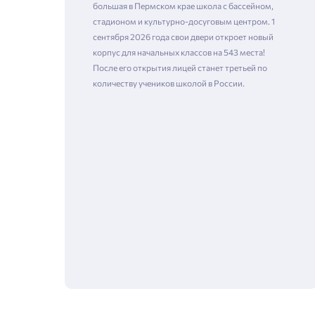
большая в Пермском крае школа с бассейном,
стадионом и культурно-досуговым центром. 1
сентября 2026 года свои двери откроет новый
корпус для начальных классов на 543 места!
После его открытия лицей станет третьей по
количеству учеников школой в России.