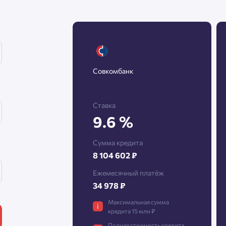
Нажимая кнопку «Отправить», вы даёте согласие на обработку
персональных данных.
Совкомбанк
Подтвердить
Ставка
9.6 %
Сумма кредита
8 104 602 ₽
Ежемесячный платёж
34 978 ₽
Максимальная сумма
i
кредита 15 млн ₽
Полная стоимость кредита