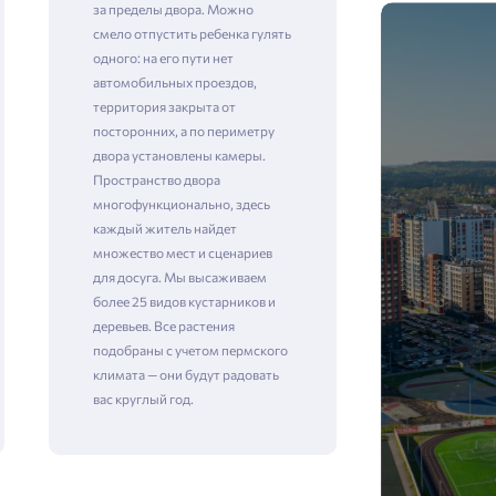
за пределы двора. Можно
смело отпустить ребенка гулять
одного: на его пути нет
автомобильных проездов,
территория закрыта от
посторонних, а по периметру
двора установлены камеры. ​​​​​​​
Пространство двора
многофункционально, здесь
каждый житель найдет
множество мест и сценариев
для досуга. Мы высаживаем
более 25 видов кустарников и
деревьев. Все растения
подобраны с учетом пермского
климата — они будут радовать
вас круглый год.