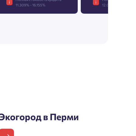
i
i
11.309% - 16.155%
12.075% - 17.250%
Экогород в Перми