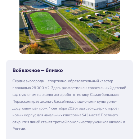
Всё важное — близко
Сердце экогорода — спортивно-образовательный кластер
площадью 28 000 м2. Здесь разместились: современный детский
сад с уклоном на экологию и робототехнику. Самая большая в
Пермском крае школа с бассейном, стадионом и культурно-
досуговым центром. 1 сентября 2026 года свои двери откроет
новый корпус для начальных классов на 543 места! После его
открытия лицей станет третьей по количеству учеников школой в
России.