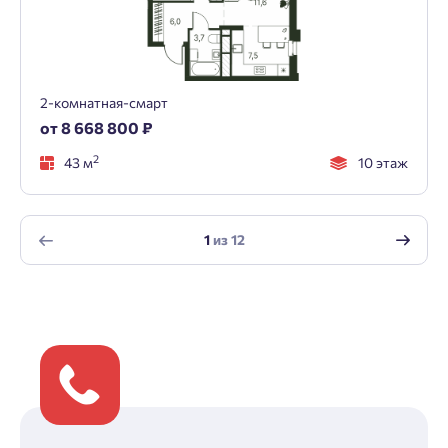
2-комнатная-смарт
от 8 668 800 ₽
2
43 м
10 этаж
1
из
12