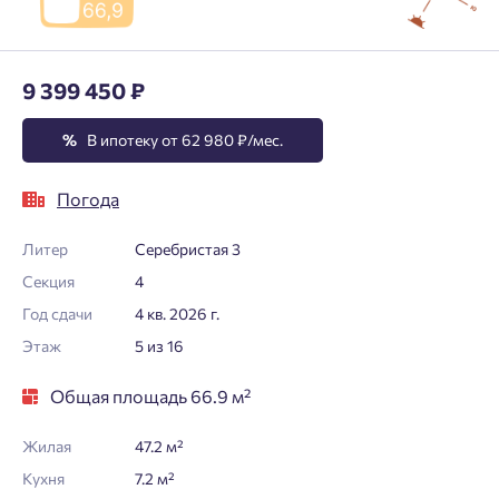
9 399 450 ₽
%
В ипотеку от 62 980 ₽/мес.
Погода
Литер
Серебристая 3
Секция
4
Год сдачи
4 кв. 2026 г.
Этаж
5 из 16
Общая площадь 66.9 м²
Жилая
47.2 м²
Кухня
7.2 м²