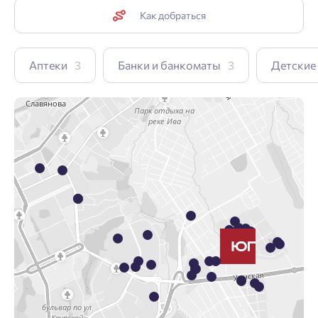
Как добраться
Аптеки
3
Банки и банкоматы
3
Детские