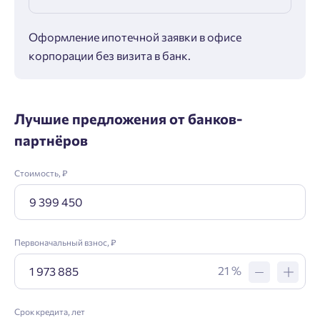
Оформление ипотечной заявки в офисе
Макс
корпорации без визита в банк.
ипот
Лучшие предложения от банков-
партнёров
Стоимость, ₽
Первоначальный взнос, ₽
21 %
Срок кредита, лет