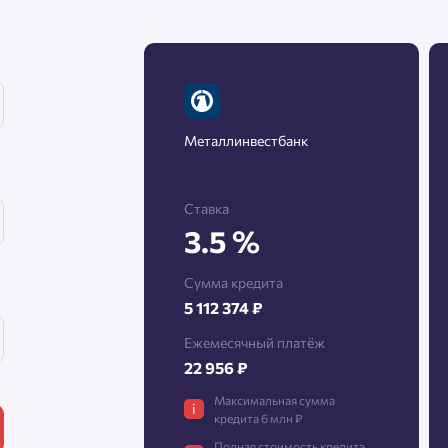
Нажимая кнопку «Отправить», вы даёте согласие на обработку
персональных данных.
Металлинвестбанк
Подтвердить
Ставка
3.5 %
Сумма кредита
5 112 374 ₽
Ежемесячный платёж
22 956 ₽
Максимальная сумма
i
кредита 6 млн ₽
Полная стоимость кредита