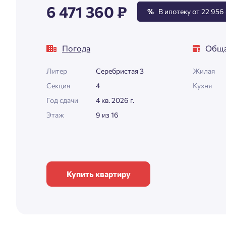
6 471 360 ₽
%
В ипотеку от 22 956 
Погода
Обща
Литер
Серебристая 3
Жилая
Секция
4
Кухня
Год сдачи
4 кв. 2026 г.
Этаж
9 из 16
Купить квартиру