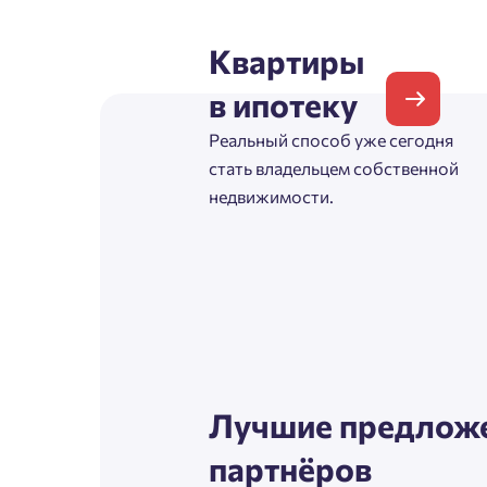
Согл
Квартиры
Телефон
Сог
в ипотеку
Реальный способ уже сегодня
Email
стать владельцем собственной
недвижимости.
Согл
Сог
Лучшие предложе
партнёров