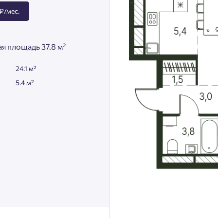
₽/мес.
я площадь 37.8 м²
24.1 м²
5.4 м²