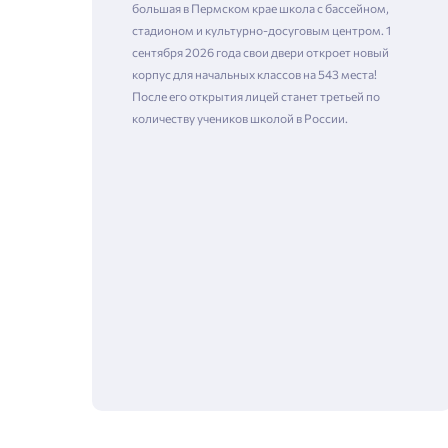
большая в Пермском крае школа с бассейном,
стадионом и культурно-досуговым центром. 1
сентября 2026 года свои двери откроет новый
корпус для начальных классов на 543 места!
После его открытия лицей станет третьей по
количеству учеников школой в России.