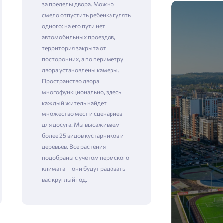
за пределы двора. Можно
смело отпустить ребенка гулять
одного: на его пути нет
автомобильных проездов,
территория закрыта от
посторонних, а по периметру
двора установлены камеры. ​​​​​​​
Пространство двора
многофункционально, здесь
каждый житель найдет
множество мест и сценариев
для досуга. Мы высаживаем
более 25 видов кустарников и
деревьев. Все растения
подобраны с учетом пермского
климата — они будут радовать
вас круглый год.