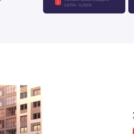
i
3.675% - 5.250%