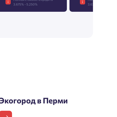
i
i
3.675% - 5.250%
3.675% - 5.250%
Экогород в Перми