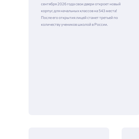
сентября 2026 года свои двери откроет новый
корпус для начальных классов на 543 места!
После его открытия лицей станет третьей по
количеству учеников школой в России.