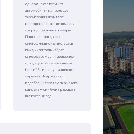
одного: на его пути нет
автомобильных проездов,
территория закрыта от
посторонних, а по периметру
двора установлены камеры. ​​​​​​​
Пространство двора
многофункционально, здесь
каждый житель найдет
множество мест и сценариев
для досуга. Мы высаживаем
более 25 видов кустарников и
деревьев. Все растения
подобраны с учетом пермского
климата — они будут радовать
вас круглый год.