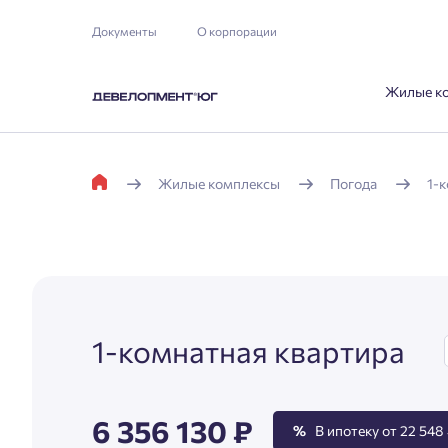
Документы
О корпорации
Жилые к
Жилые комплексы
Погода
1-
1-комнатная квартира
6 356 130 ₽
%
В ипотеку от 22 548 