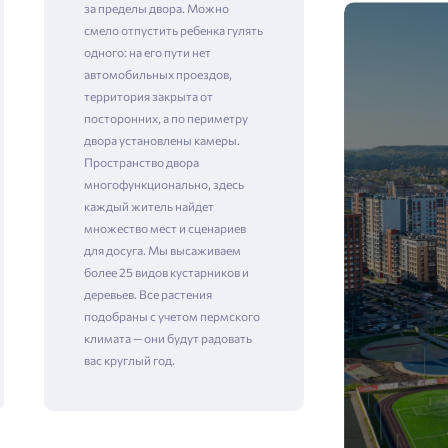
за пределы двора. Можно
смело отпустить ребенка гулять
одного: на его пути нет
автомобильных проездов,
территория закрыта от
посторонних, а по периметру
двора установлены камеры. ​​​​​​​
Пространство двора
многофункционально, здесь
каждый житель найдет
множество мест и сценариев
для досуга. Мы высаживаем
более 25 видов кустарников и
деревьев. Все растения
подобраны с учетом пермского
климата — они будут радовать
вас круглый год.