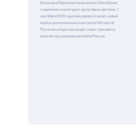
большая в Пермском крае школа с бассейном,
стадионом и культурно-досуговым центром. 1
сентября 2026 года свои двери откроет новый
корпус для начальных классов на 543 места!
После его открытия лицей станет третьей по
количеству учеников школой в России.