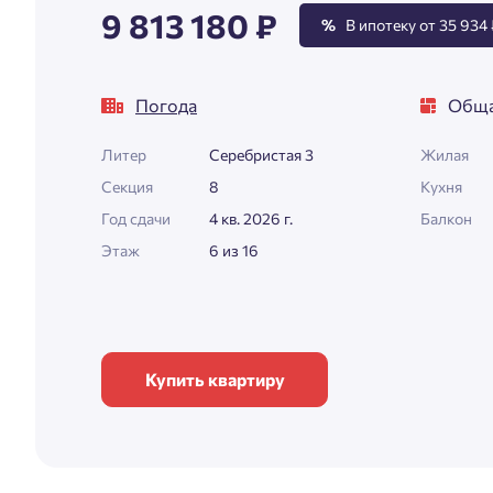
9 813 180 ₽
%
В ипотеку от 35 934 
Погода
Обща
Литер
Серебристая 3
Жилая
Секция
8
Кухня
Год сдачи
4 кв. 2026 г.
Балкон
Этаж
6 из 16
Купить квартиру