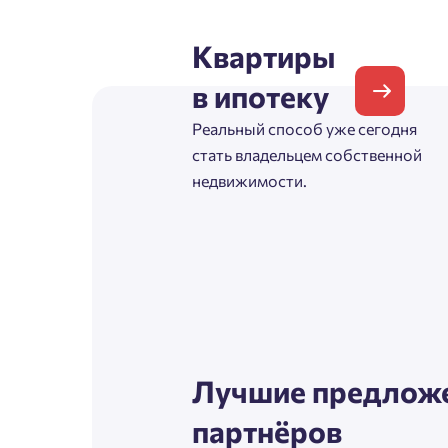
Согл
Квартиры
Телефон
Сог
в ипотеку
Реальный способ уже сегодня
Email
стать владельцем собственной
недвижимости.
Согл
Сог
Лучшие предложе
партнёров