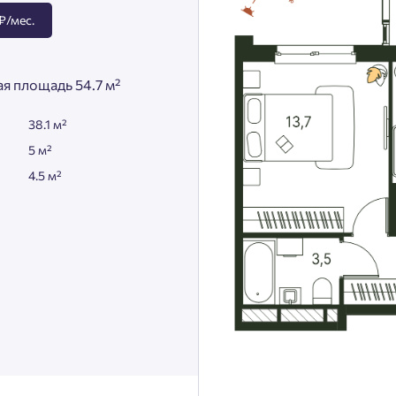
₽/мес.
я площадь 54.7 м²
38.1 м²
5 м²
4.5 м²