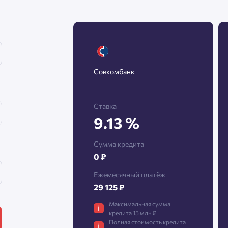
Нажимая кнопку «Отправить», вы даёте согласие на обработку
персональных данных.
Совкомбанк
Подтвердить
Ставка
9.13 %
Сумма кредита
0 ₽
Ежемесячный платёж
29 125 ₽
Максимальная сумма
i
кредита 15 млн ₽
Полная стоимость кредита
i