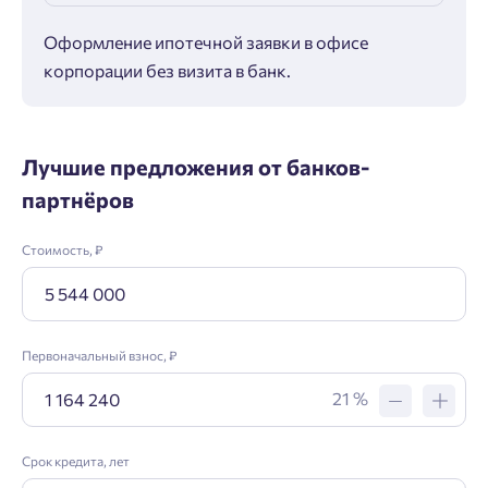
Оформление ипотечной заявки в офисе
Макс
корпорации без визита в банк.
ипот
Лучшие предложения от банков-
партнёров
Стоимость, ₽
Первоначальный взнос, ₽
21 %
Срок кредита, лет