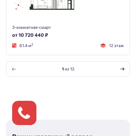
3-комнатная-смарт
от 10 720 440 ₽
2
61.4 м
12 этаж
1
из
12