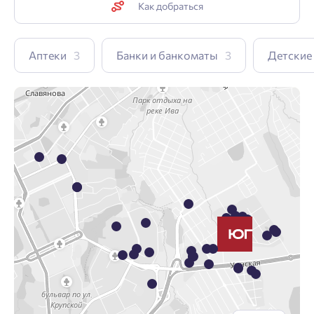
Как добраться
Аптеки
3
Банки и банкоматы
3
Детские