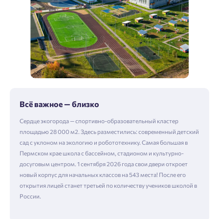
Всё важное — близко
Сердце экогорода — спортивно-образовательный кластер
площадью 28 000 м2. Здесь разместились: современный детский
сад с уклоном на экологию и робототехнику. Самая большая в
Пермском крае школа с бассейном, стадионом и культурно-
досуговым центром. 1 сентября 2026 года свои двери откроет
новый корпус для начальных классов на 543 места! После его
открытия лицей станет третьей по количеству учеников школой в
России.