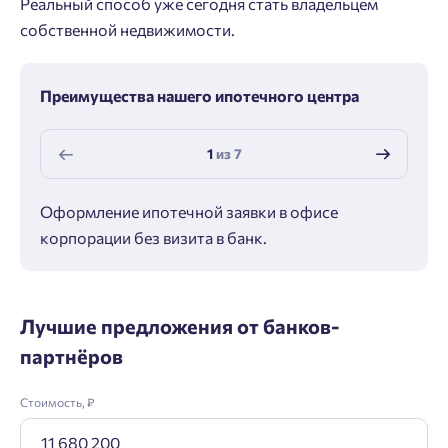
Реальный способ уже сегодня стать владельцем
собственной недвижимости.
Преимущества нашего ипотечного центра
1
из
7
Оформление ипотечной заявки в офисе
Макс
корпорации без визита в банк.
ипот
Лучшие предложения от банков-
партнёров
Стоимость, ₽