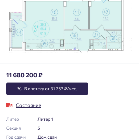
11 680 200 ₽
%
В ипотеку от 31 253 ₽/мес.
Состояние
Литер
Литер 1
Секция
5
Год сдачи
Дом сдан