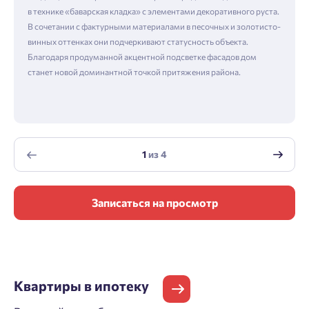
в технике «баварская кладка» с элементами декоративного руста.
В сочетании с фактурными материалами в песочных и золотисто-
винных оттенках они подчеркивают статусность объекта.
Благодаря продуманной акцентной подсветке фасадов дом
станет новой доминантной точкой притяжения района.
1
из
4
Записаться на просмотр
Квартиры
в ипотеку