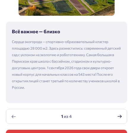
Всё важное — близко
Сердце экогорода — спортивно-образовательный кластер
площадью 28 000 м2. Здесь разместились: современный детский
сад с уклоном на экологию и робототехнику. Самая большая в
Пермском крае школа с бассейном, стадионом и культурно-
досуговым центром. 1 сентября 2026 года свои двери откроет
новый корпус для начальных классов на 543 места! После его
открытия лицей станет третьей по количеству учеников школой в
России.
1
из
4