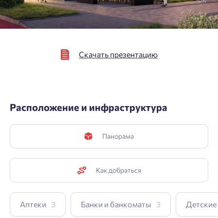
Подтвердить
Скачать презентацию
Расположение и инфраструктура
Панорама
Как добраться
Аптеки
3
Банки и банкоматы
3
Детские