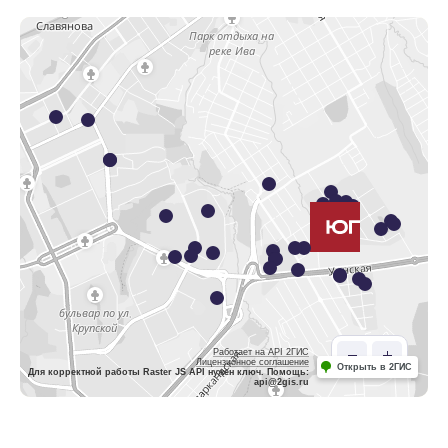
Работает на API 2ГИС
Лицензионное соглашение
Открыть в 2ГИС
Для корректной работы Raster JS API нужен ключ. Помощь:
api@2gis.ru