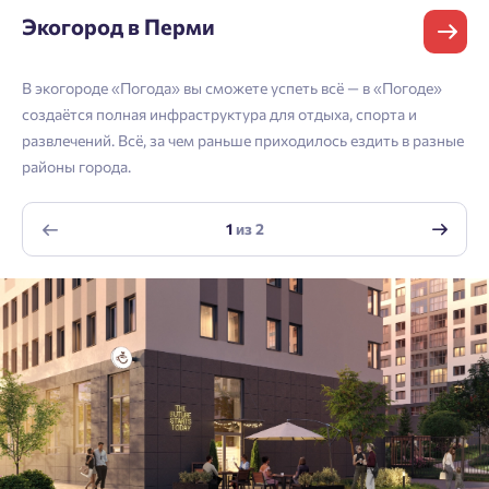
подтверждения.
Согласен на обработку
персональных данных
Экогород в Перми
Телефон
Астрахань
Согласен получать информационную рассылку
Войти
В экогороде «Погода» вы сможете успеть всё — в «Погоде»
Отправить
создаётся полная инфраструктура для отдыха, спорта и
Личный кабинет
Личный кабинет
Email
развлечений. Всё, за чем раньше приходилось ездить в разные
районы города.
Введите номер телефона, чтобы войти или
Мы отправили код на номер .
зарегистрироваться.
1
из
2
Согласен на обработку
персональных данных
Выслать код повторно через 00:58.
Согласен получать информационную рассылку
Телефон
Отправить
Отправить
Нажимая кнопку «Отправить», вы даёте согласие на обработку
персональных данных.