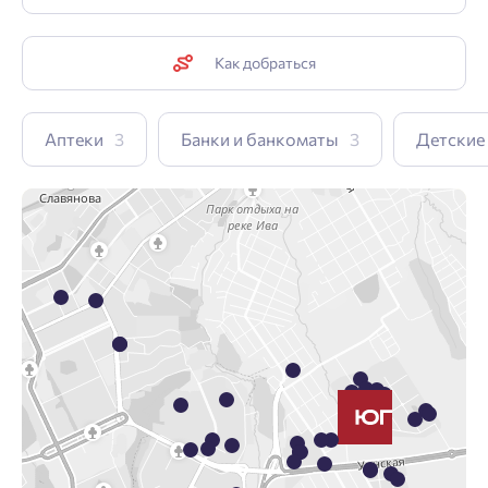
Как добраться
Аптеки
3
Банки и банкоматы
3
Детские