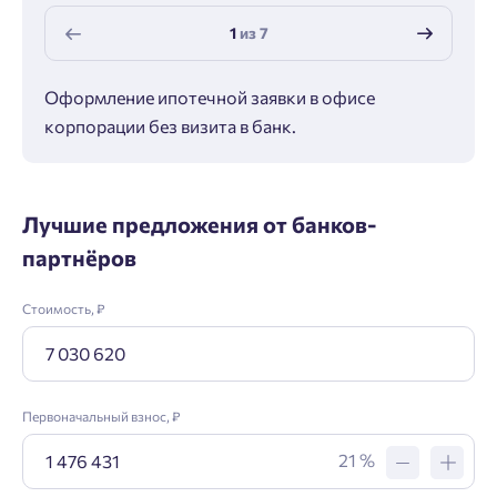
1
из
7
Оформление ипотечной заявки в офисе
Макс
корпорации без визита в банк.
ипот
Лучшие предложения от банков-
партнёров
Стоимость, ₽
Первоначальный взнос, ₽
21 %