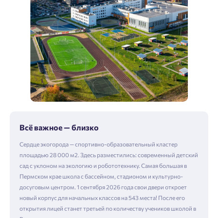
Всё важное — близко
Сердце экогорода — спортивно-образовательный кластер
площадью 28 000 м2. Здесь разместились: современный детский
сад с уклоном на экологию и робототехнику. Самая большая в
Пермском крае школа с бассейном, стадионом и культурно-
досуговым центром. 1 сентября 2026 года свои двери откроет
новый корпус для начальных классов на 543 места! После его
открытия лицей станет третьей по количеству учеников школой в