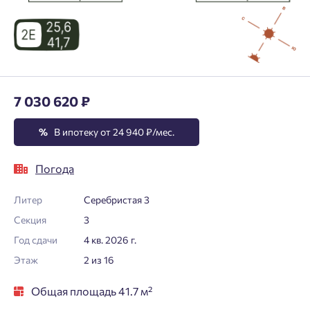
7 030 620 ₽
%
В ипотеку от 24 940 ₽/мес.
Погода
Литер
Серебристая 3
Секция
3
Год сдачи
4 кв. 2026 г.
Этаж
2 из 16
Общая площадь 41.7 м²