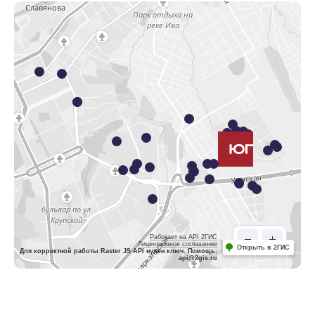
Работает на API 2ГИС
Лицензионное соглашение
Открыть в 2ГИС
Для корректной работы Raster JS API нужен ключ. Помощь:
api@2gis.ru