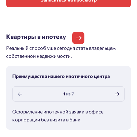
Квартиры
в ипотеку
Реальный способ уже сегодня стать владельцем
собственной недвижимости.
Преимущества нашего ипотечного центра
1
из
7
Оформление ипотечной заявки в офисе
Макс
корпорации без визита в банк.
ипот