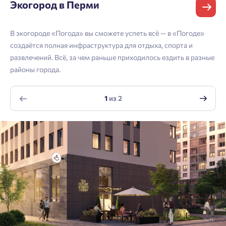
Выслать код повторно через 00:58.
Экогород в Перми
Согласен получать информационную рассылку
Телефон
В экогороде «Погода» вы сможете успеть всё — в «Погоде»
Отправить
Отправить
создаётся полная инфраструктура для отдыха, спорта и
развлечений. Всё, за чем раньше приходилось ездить в разные
районы города.
Нажимая кнопку «Отправить», вы даёте согласие на обработку
персональных данных.
1
из
2
Подтвердить