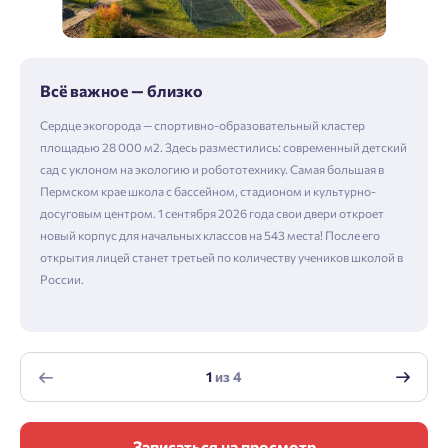
Всё важное — близко
Сердце экогорода — спортивно-образовательный кластер
площадью 28 000 м2. Здесь разместились: современный детский
сад с уклоном на экологию и робототехнику. Самая большая в
Пермском крае школа с бассейном, стадионом и культурно-
досуговым центром. 1 сентября 2026 года свои двери откроет
новый корпус для начальных классов на 543 места! После его
открытия лицей станет третьей по количеству учеников школой в
России.
1
из
4
Записаться на просмотр