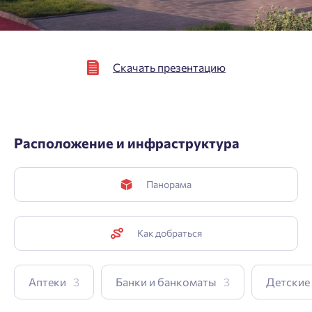
Скачать презентацию
Расположение и инфраструктура
Панорама
Как добраться
Аптеки
3
Банки и банкоматы
3
Детские