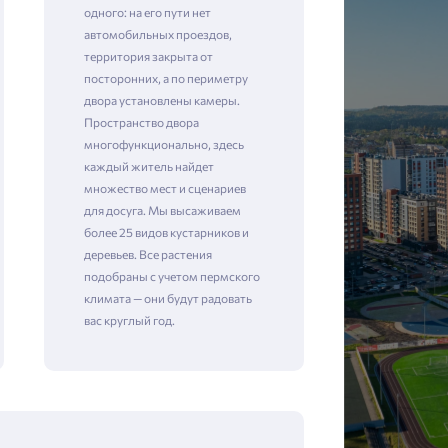
одного: на его пути нет
автомобильных проездов,
территория закрыта от
посторонних, а по периметру
двора установлены камеры. ​​​​​​​
Пространство двора
многофункционально, здесь
каждый житель найдет
множество мест и сценариев
для досуга. Мы высаживаем
более 25 видов кустарников и
деревьев. Все растения
подобраны с учетом пермского
климата — они будут радовать
вас круглый год.