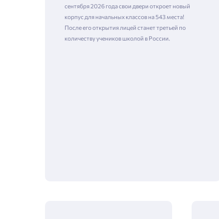
сентября 2026 года свои двери откроет новый
корпус для начальных классов на 543 места!
После его открытия лицей станет третьей по
количеству учеников школой в России.