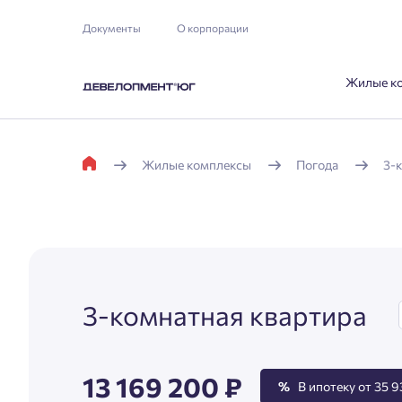
Документы
О корпорации
Жилые к
Жилые комплексы
Погода
3-
3-комнатная квартира
13 169 200 ₽
%
В ипотеку от 35 9