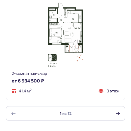
2-комнатная-смарт
от 6 934 500 ₽
2
41.4 м
3 этаж
1
из
12