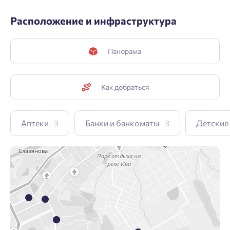
Расположение и инфраструктура
Панорама
Как добраться
Аптеки
3
Банки и банкоматы
3
Детские