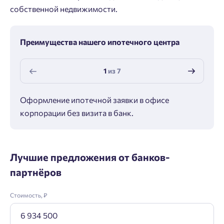
собственной недвижимости.
Преимущества нашего ипотечного центра
1
из
7
Оформление ипотечной заявки в офисе
Макс
корпорации без визита в банк.
ипот
Лучшие предложения от банков-
партнёров
Стоимость, ₽